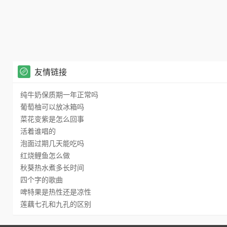
友情链接
纯牛奶保质期一年正常吗
葡萄柚可以放冰箱吗
菜花变紫是怎么回事
活着谁唱的
泡面过期几天能吃吗
红烧鲤鱼怎么做
秋葵热水煮多长时间
四个字的歌曲
啤特果是热性还是凉性
莲藕七孔和九孔的区别